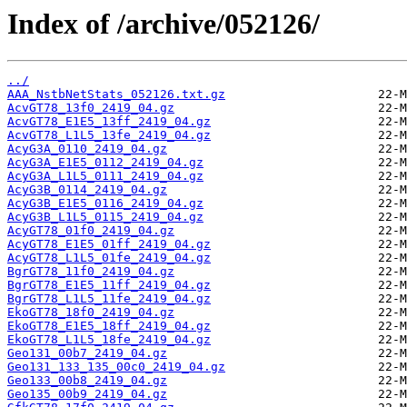
Index of /archive/052126/
../
AAA_NstbNetStats_052126.txt.gz
AcvGT78_13f0_2419_04.gz
AcvGT78_E1E5_13ff_2419_04.gz
AcvGT78_L1L5_13fe_2419_04.gz
AcyG3A_0110_2419_04.gz
AcyG3A_E1E5_0112_2419_04.gz
AcyG3A_L1L5_0111_2419_04.gz
AcyG3B_0114_2419_04.gz
AcyG3B_E1E5_0116_2419_04.gz
AcyG3B_L1L5_0115_2419_04.gz
AcyGT78_01f0_2419_04.gz
AcyGT78_E1E5_01ff_2419_04.gz
AcyGT78_L1L5_01fe_2419_04.gz
BgrGT78_11f0_2419_04.gz
BgrGT78_E1E5_11ff_2419_04.gz
BgrGT78_L1L5_11fe_2419_04.gz
EkoGT78_18f0_2419_04.gz
EkoGT78_E1E5_18ff_2419_04.gz
EkoGT78_L1L5_18fe_2419_04.gz
Geo131_00b7_2419_04.gz
Geo131_133_135_00c0_2419_04.gz
Geo133_00b8_2419_04.gz
Geo135_00b9_2419_04.gz