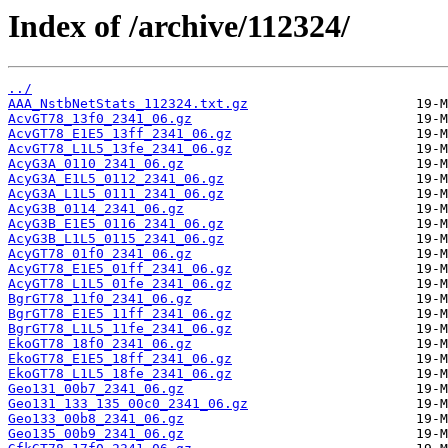
Index of /archive/112324/
../
AAA_NstbNetStats_112324.txt.gz
AcvGT78_13f0_2341_06.gz
AcvGT78_E1E5_13ff_2341_06.gz
AcvGT78_L1L5_13fe_2341_06.gz
AcyG3A_0110_2341_06.gz
AcyG3A_E1L5_0112_2341_06.gz
AcyG3A_L1L5_0111_2341_06.gz
AcyG3B_0114_2341_06.gz
AcyG3B_E1E5_0116_2341_06.gz
AcyG3B_L1L5_0115_2341_06.gz
AcyGT78_01f0_2341_06.gz
AcyGT78_E1E5_01ff_2341_06.gz
AcyGT78_L1L5_01fe_2341_06.gz
BgrGT78_11f0_2341_06.gz
BgrGT78_E1E5_11ff_2341_06.gz
BgrGT78_L1L5_11fe_2341_06.gz
EkoGT78_18f0_2341_06.gz
EkoGT78_E1E5_18ff_2341_06.gz
EkoGT78_L1L5_18fe_2341_06.gz
Geo131_00b7_2341_06.gz
Geo131_133_135_00c0_2341_06.gz
Geo133_00b8_2341_06.gz
Geo135_00b9_2341_06.gz