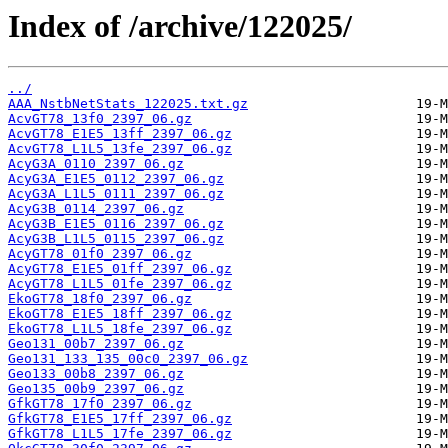
Index of /archive/122025/
../
AAA_NstbNetStats_122025.txt.gz
AcvGT78_13f0_2397_06.gz
AcvGT78_E1E5_13ff_2397_06.gz
AcvGT78_L1L5_13fe_2397_06.gz
AcyG3A_0110_2397_06.gz
AcyG3A_E1E5_0112_2397_06.gz
AcyG3A_L1L5_0111_2397_06.gz
AcyG3B_0114_2397_06.gz
AcyG3B_E1E5_0116_2397_06.gz
AcyG3B_L1L5_0115_2397_06.gz
AcyGT78_01f0_2397_06.gz
AcyGT78_E1E5_01ff_2397_06.gz
AcyGT78_L1L5_01fe_2397_06.gz
EkoGT78_18f0_2397_06.gz
EkoGT78_E1E5_18ff_2397_06.gz
EkoGT78_L1L5_18fe_2397_06.gz
Geo131_00b7_2397_06.gz
Geo131_133_135_00c0_2397_06.gz
Geo133_00b8_2397_06.gz
Geo135_00b9_2397_06.gz
GfkGT78_17f0_2397_06.gz
GfkGT78_E1E5_17ff_2397_06.gz
GfkGT78_L1L5_17fe_2397_06.gz