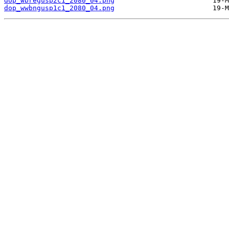
dop_wbregusp2c1_2080_04.png
dop_wwbngusp1c1_2080_04.png