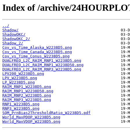
Index of /archive/24HOURPL
../
Shadow/
ShadowOKC/
ShadowOKC_2/
Shadow_2/
Cov_vs_Time_Alaska_W2238D5.png
Cov_vs_Time_Canada_W2238D5.png
Cov_vs_Time_Conus_W2238D5.png
DUALFREQ_L2C_RAIM_RNP1_W2238D5.png
DUALFREQ_L2C_RAIM_RNP1_W2238D50.png
DUALFREQ_L2C_RAIM_RNP3_W2238D5.png
LPV200_W2238D5.png
LPV_W2238D5.png
LP_W2238D5.png
RAIM_RNP1_W2238D5.png
RAIM_RNP1_W2238D50.png
RAIM_RNP2_W2238D5.png
RAIM_RNP3_W2238D5.png
RNP1_W2238D5.png
RNP3_W2238D5.png
SQM_PrnBias2ThresholdRatio_W2238D5.pdf
World_MaxPDOP_W2238D5.png
World_MaxVDOP_W2238D5.png