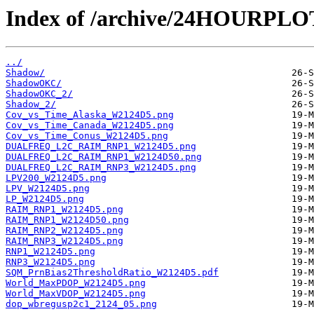
Index of /archive/24HOURPL
../
Shadow/
ShadowOKC/
ShadowOKC_2/
Shadow_2/
Cov_vs_Time_Alaska_W2124D5.png
Cov_vs_Time_Canada_W2124D5.png
Cov_vs_Time_Conus_W2124D5.png
DUALFREQ_L2C_RAIM_RNP1_W2124D5.png
DUALFREQ_L2C_RAIM_RNP1_W2124D50.png
DUALFREQ_L2C_RAIM_RNP3_W2124D5.png
LPV200_W2124D5.png
LPV_W2124D5.png
LP_W2124D5.png
RAIM_RNP1_W2124D5.png
RAIM_RNP1_W2124D50.png
RAIM_RNP2_W2124D5.png
RAIM_RNP3_W2124D5.png
RNP1_W2124D5.png
RNP3_W2124D5.png
SQM_PrnBias2ThresholdRatio_W2124D5.pdf
World_MaxPDOP_W2124D5.png
World_MaxVDOP_W2124D5.png
dop_wbregusp2c1_2124_05.png